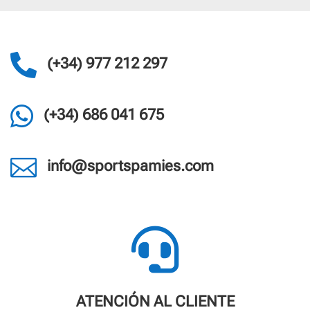

(+34) 977 212 297

(+34) 686 041 675

info@sportspamies.com

ATENCIÓN AL CLIENTE