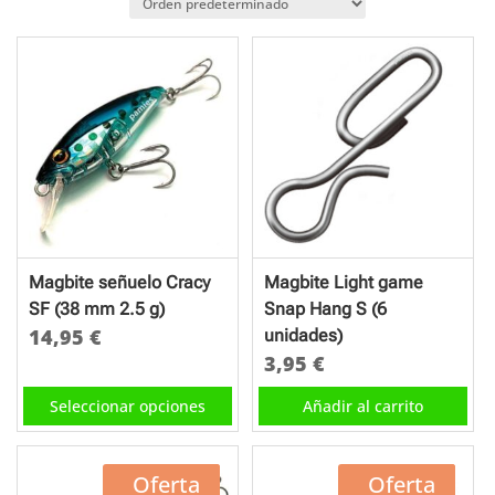
Magbite señuelo Cracy
Magbite Light game
SF (38 mm 2.5 g)
Snap Hang S (6
14,95
€
unidades)
3,95
€
Este
producto
Seleccionar opciones
Añadir al carrito
tiene
múltiples
variantes.
20% off
Oferta
25% off
Oferta