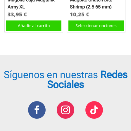
la
la
Army XL
Shrimp (2.5 65 mm)
página
página
33,95
€
10,25
€
de
de
Este
Añadir al carrito
Seleccionar opciones
producto
producto
producto
tiene
múltiples
variantes.
Las
opciones
Síguenos en nuestras
Redes
se
Sociales
pueden
elegir
en
la
página
de
producto