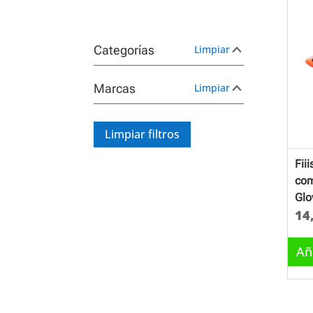
Categorías
Limpiar
Marcas
Limpiar
Limpiar filtros
Fii
com
Gl
14
Añ