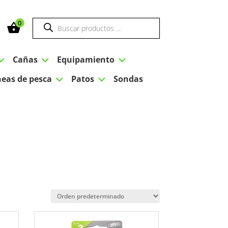
Búsqueda
0
de
productos
3
3
3
Cañas
Equipamiento
3
3
neas de pesca
Patos
Sondas