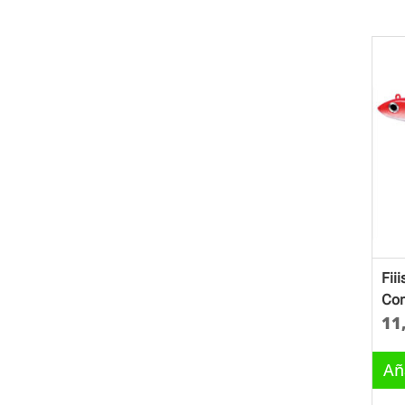
Fii
Com
11
Añ