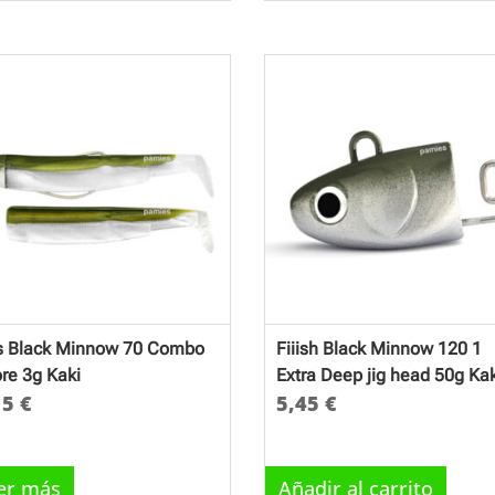
is Black Minnow 70 Combo
Fiiish Black Minnow 120 1
re 3g Kaki
Extra Deep jig head 50g Kak
15
€
5,45
€
er más
Añadir al carrito