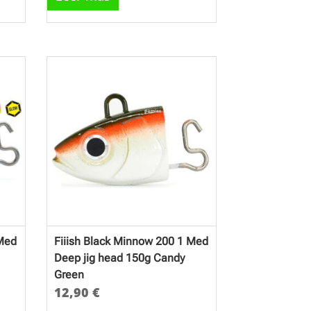
 Med
Fiiish Black Minnow 200 1 Med
Deep jig head 150g Candy
Green
12,90
€