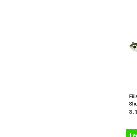
Fii
Sho
8,
Le