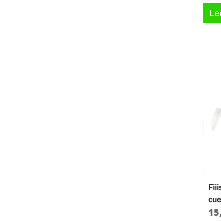
Le
Fii
cue
15