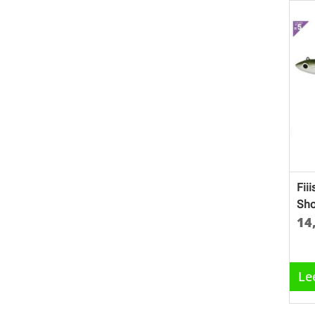
Fii
Sho
14
Le