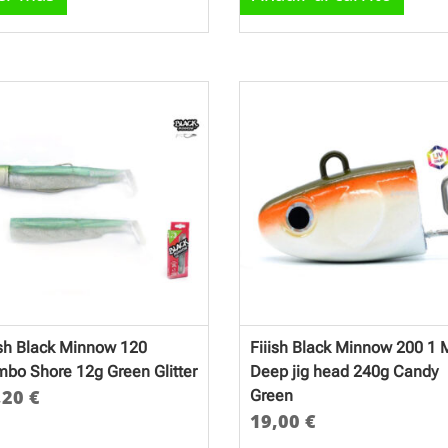
ish Black Minnow 120
Fiiish Black Minnow 200 1
bo Shore 12g Green Glitter
Deep jig head 240g Candy
,20
€
Green
19,00
€