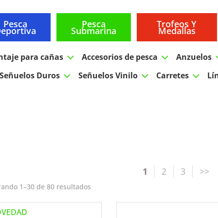
Pesca
Pesca
Trofeos Y
eportiva
Submarina
Medallas
3
3
ntaje para cañas
Accesorios de pesca
Anzuelos
3
3
3
Señuelos Duros
Señuelos Vinilo
Carretes
Lí
1
2
3
ando 1–30 de 80 resultados
OVEDAD